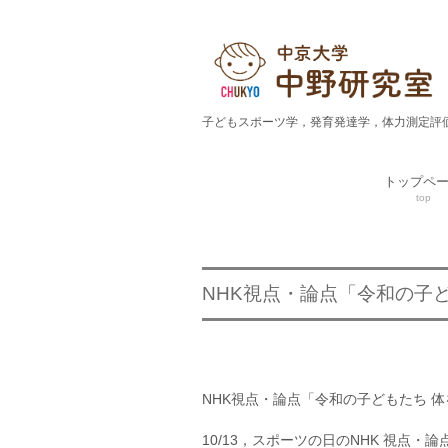
子どもスポーツ学，発育発達学，体力測定評
トップペ
top
NHK視点・論点「令和の子
NHK視点・論点「令和の子どもたち 
10/13，スポーツの日のNHK 視