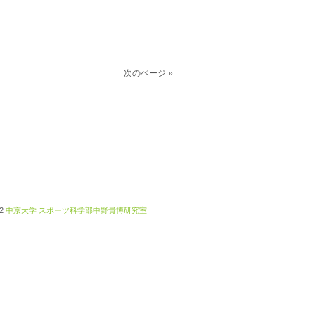
次のページ »
2
中京大学 スポーツ科学部中野貴博研究室