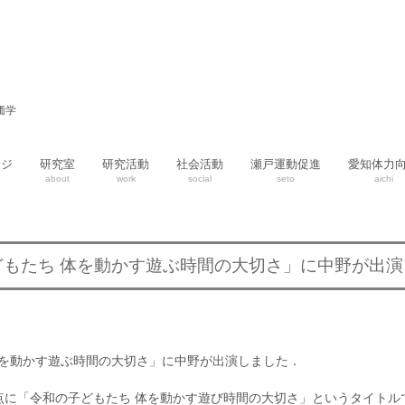
価学
ージ
研究室
研究活動
社会活動
瀬戸運動促進
愛知体力
about
work
social
seto
aichi
どもたち 体を動かす遊ぶ時間の大切さ」に中野が出
体を動かす遊ぶ時間の大切さ」に中野が出演しました．
点・論点に「令和の子どもたち 体を動かす遊び時間の大切さ」というタイト