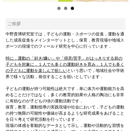
ご挨拶
中野貴博研究室では，子どもの運動・スポーツの促進，運動を通
した成長促進をメインターゲットとし，保育，教育現場や地域ス
ポーツの現場でのフィールド研究を中心に行っています．
特に，運動の「好き/嫌い」や「得意/苦手」がはっきりする前の
子どもを対象に，１人でも多くの運動好きを育み，１人でも多く
の子どもに運動を楽しんで欲しい
という思いで，地域社会や学術
界で様々な活動，発信することを狙いとしています．
子どもの運動が持つ可能性は絶大です．単に体力や運動能力を高
めることだけではなく，多くの教育的効果や人格の陶冶にも非常
に有効なのが子どもの頃の運動活動です．
保育，教育，運動指導の実践現場や社会において，子どもの運動
の持つ無限の可能性や価値が高まるような研究成果をあげること
を日々考えて研究活動を行っています．
現場の体感を客観的なデータとして示し，運動や活動的な習慣を